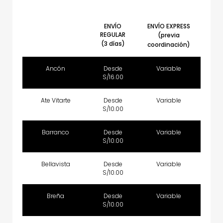
ENVÍO
ENVÍO EXPRESS
REGULAR
(previa
(3 días)
coordinación)
Ancón
Desde
Variable
S/16.00
Ate Vitarte
Desde
Variable
S/10.00
Barranco
Desde
Variable
S/10.00
Bellavista
Desde
Variable
S/10.00
Breña
Desde
Variable
S/10.00