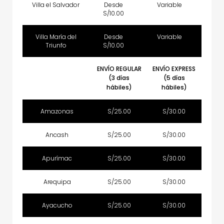
Villa el Salvador
Desde
Variable
S/10.00
Villa María del
Desde
Variable
Triunfo
S/10.00
ENVÍO REGULAR
ENVÍO EXPRESS
(3 días
(5 días
hábiles)
hábiles)
Amazonas
S/25.00
S/30.00
Ancash
S/25.00
S/30.00
Apurímac
S/25.00
S/30.00
Arequipa
S/25.00
S/30.00
Ayacucho
S/25.00
S/30.00