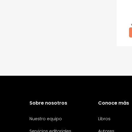
Fabiola del Mar
Gustavo Von
Bischoffshausen
Jorge Alberto Rivera Rojas
Juan Antonio Álvarez
Gavidia
K.M. Huber
Luis Carlos Burneo
Luis Francisco Palomino
Maica Guerrero
María José Arguedas
Mirelia Cano Gutiérrez
Paul Xyu
Rafael Flórez-Estrada
Robert Gammon
Roberto Bernui
Roberto Reyes Tarazona
Rodrigo Luque
Ronald Rivera Cachique
Sobre nosotros
Conoce más
Rossana Sala
Valeria Venegas
Varios autores
Nuestro equipo
Libros
Wayo Saravia
Servicios editoriales
Autores