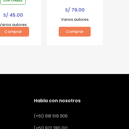
DISPONIBLE
S/
79.00
S/
45.00
Varios autores
Varios autores
Comprar
Comprar
Habla con nosotros
(+51) 918 519 906
(+51) 972 280 017