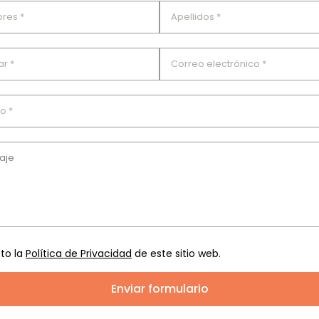
Habla con nosotros
(+51) 918 519 906
(+51) 972 280 017
to la
Política de Privacidad
de este sitio web.
entes
info@estacionlacultura.pe
Jr. Camaná 872. Oficina