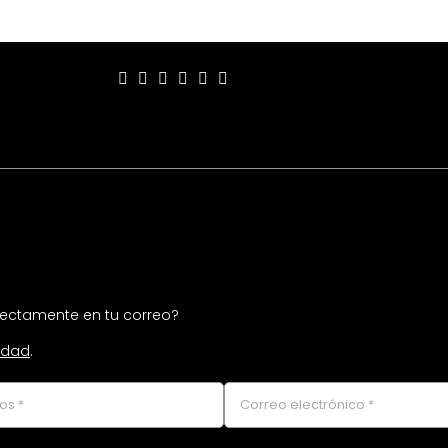
50, piso 4. Cercado de
Lima, Lima, Perú
irectamente en tu correo?
cidad
.