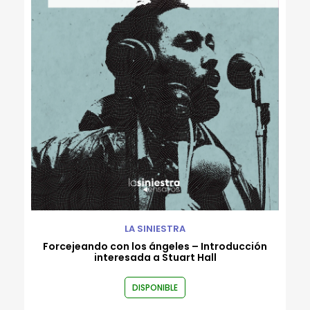
Rafael Flórez-Estrada
Robert Gammon
Roberto Bernui
Roberto Reyes Tarazona
Rodrigo Luque
Ronald Rivera Cachique
Rossana Sala
Valeria Venegas
Varios autores
Wayo Saravia
LA SINIESTRA
Forcejeando con los ángeles – Introducción
interesada a Stuart Hall
DISPONIBLE