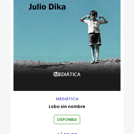
Rafael Flórez-Estrada
Robert Gammon
Roberto Bernui
Roberto Reyes Tarazona
Rodrigo Luque
Ronald Rivera Cachique
Rossana Sala
Valeria Venegas
Varios autores
Wayo Saravia
MEDIÁTICA
Lobo sin nombre
DISPONIBLE