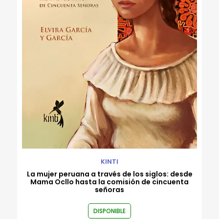
Rafael Flórez-Estrada
Robert Gammon
Roberto Bernui
Roberto Reyes Tarazona
Rodrigo Luque
Ronald Rivera Cachique
Rossana Sala
Valeria Venegas
Varios autores
Wayo Saravia
KINTI
La mujer peruana a través de los siglos: desde
Mama Ocllo hasta la comisión de cincuenta
señoras
DISPONIBLE