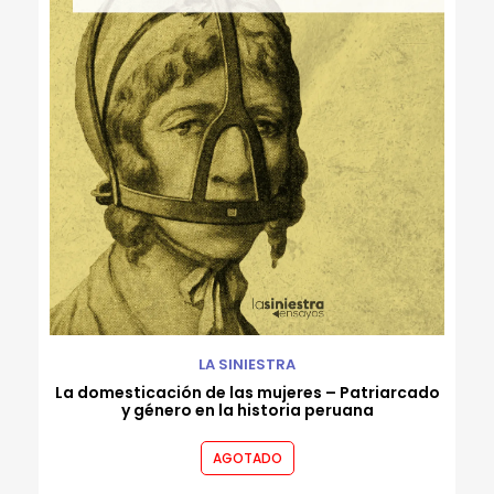
Rafael Flórez-Estrada
Robert Gammon
Roberto Bernui
Roberto Reyes Tarazona
Rodrigo Luque
Ronald Rivera Cachique
Rossana Sala
Valeria Venegas
Varios autores
Wayo Saravia
LA SINIESTRA
La domesticación de las mujeres – Patriarcado
y género en la historia peruana
AGOTADO