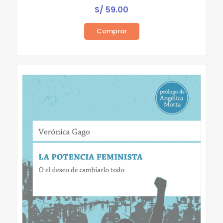
S/
59.00
Comprar