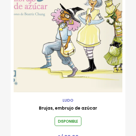
Rafael Flórez-Estrada
Robert Gammon
Roberto Bernui
Roberto Reyes Tarazona
Rodrigo Luque
Ronald Rivera Cachique
Rossana Sala
Valeria Venegas
Varios autores
Wayo Saravia
LUDO
Brujas, embrujo de azúcar
DISPONIBLE