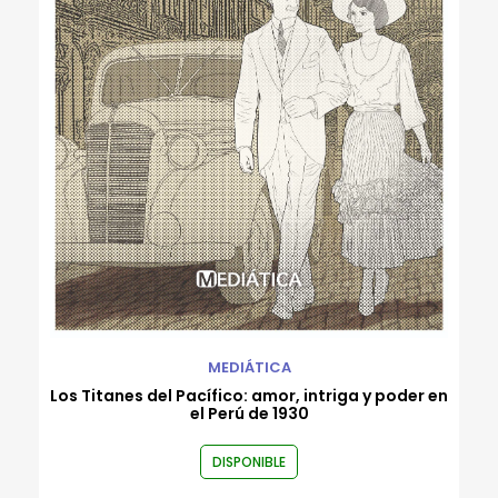
Rafael Flórez-Estrada
Robert Gammon
Roberto Bernui
Roberto Reyes Tarazona
Rodrigo Luque
Ronald Rivera Cachique
Rossana Sala
Valeria Venegas
Varios autores
Wayo Saravia
MEDIÁTICA
Los Titanes del Pacífico: amor, intriga y poder en
el Perú de 1930
DISPONIBLE