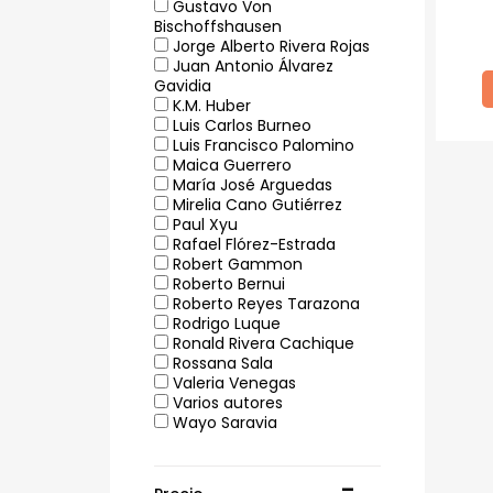
Gustavo Von
Bischoffshausen
Jorge Alberto Rivera Rojas
Juan Antonio Álvarez
Gavidia
K.M. Huber
Luis Carlos Burneo
Luis Francisco Palomino
Maica Guerrero
María José Arguedas
Mirelia Cano Gutiérrez
Paul Xyu
Rafael Flórez-Estrada
Robert Gammon
Roberto Bernui
Roberto Reyes Tarazona
Rodrigo Luque
Ronald Rivera Cachique
Rossana Sala
Valeria Venegas
Varios autores
Wayo Saravia