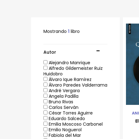
Mostrando
1
libro
Autor
Alejandro Manrique
Alfredo Gildemeister Ruiz
Huidobro
Álvaro Ique Ramírez
Álvaro Paredes Valderrama
André Vergara
Angela Padilla
Bruno Rivas
Carlos Serván
César Torres Aguirre
ANI
Eduardo Salcedo
E
Emilia Moscoso Carbonel
Emilio Noguerol
Fabiola del Mar