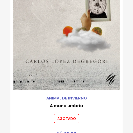
Rafael Flórez-Estrada
Robert Gammon
Roberto Bernui
Roberto Reyes Tarazona
Rodrigo Luque
Ronald Rivera Cachique
Rossana Sala
Valeria Venegas
Varios autores
Wayo Saravia
ANIMAL DE INVIERNO
A mano umbría
AGOTADO