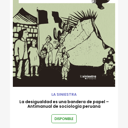
Rafael Flórez-Estrada
Robert Gammon
Roberto Bernui
Roberto Reyes Tarazona
Rodrigo Luque
Ronald Rivera Cachique
Rossana Sala
Valeria Venegas
Varios autores
Wayo Saravia
LA SINIESTRA
La desigualdad es una bandera de papel –
Antimanual de sociología peruana
DISPONIBLE