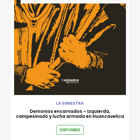
Rafael Flórez-Estrada
Robert Gammon
Roberto Bernui
Roberto Reyes Tarazona
Rodrigo Luque
Ronald Rivera Cachique
Rossana Sala
Valeria Venegas
Varios autores
Wayo Saravia
LA SINIESTRA
Demonios encarnados – Izquierda,
campesinado y lucha armada en Huancavelica
DISPONIBLE