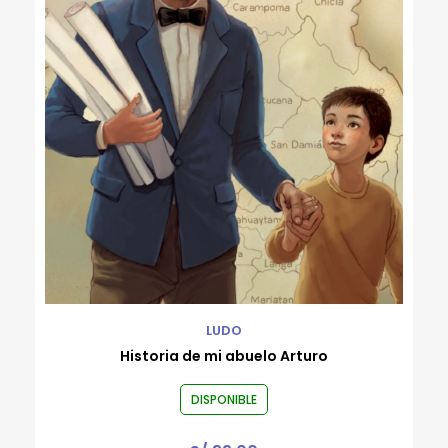
Rafael Flórez-Estrada
Robert Gammon
Roberto Bernui
Roberto Reyes Tarazona
Rodrigo Luque
Ronald Rivera Cachique
Rossana Sala
Valeria Venegas
Varios autores
Wayo Saravia
LUDO
Historia de mi abuelo Arturo
DISPONIBLE