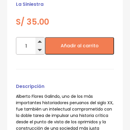
La Siniestra
S/
35.00
Alberto
Flores
Añadir al carrito
Galindo
–
Utopía,
historia
y
revolución
(Ebook)
cantidad
Descripción
Alberto Flores Galindo, uno de los más
importantes historiadores peruanos del siglo XX,
fue también un intelectual comprometido con
la doble tarea de impulsar una historia crítica
desde el punto de vista de los oprimidos y la
construcción de una sociedad más justa