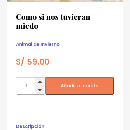
Como si nos tuvieran
miedo
Animal de Invierno
S/
59.00
Como
si
Añadir al carrito
nos
tuvieran
miedo
cantidad
Descripción