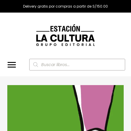
Delivery gratis por compras a partir de S/150.00
Búsqueda
de
productos