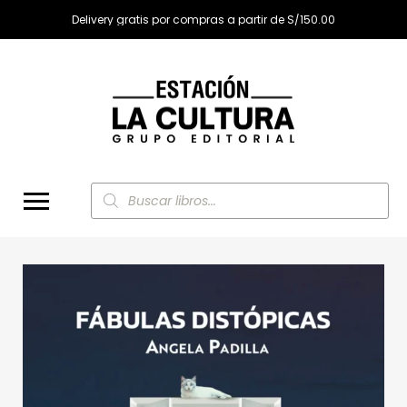
Delivery gratis por compras a partir de S/150.00
Búsqueda
de
productos