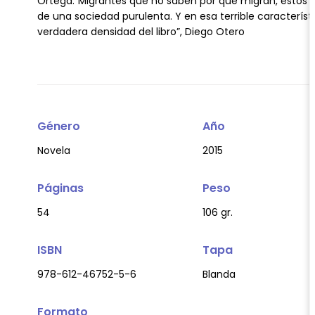
Ortega.“Migrantes que no saben por qué migran, estos ‘b
de una sociedad purulenta. Y en esa terrible característi
verdadera densidad del libro”, Diego Otero
Género
Año
Novela
2015
Páginas
Peso
54
106 gr.
ISBN
Tapa
978-612-46752-5-6
Blanda
Formato