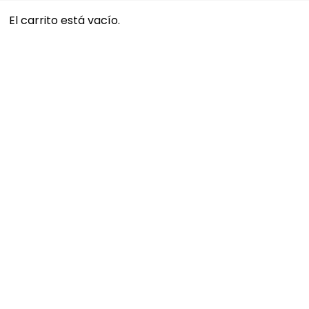
El carrito está vacío.
Búsqueda
de
productos
mientras tanto