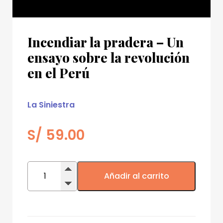
Incendiar la pradera – Un
ensayo sobre la revolución
en el Perú
La Siniestra
S/
59.00
Incendiar
la
Añadir al carrito
pradera
–
Un
ensayo
sobre