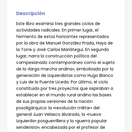
la
revolución
en
Descripción
el
Perú
Este libro examina tres grandes ciclos de
cantidad
actividades radicales. En primer lugar, el
fermento de estos horizontes representados
por la obra de Manuel González Prada, Haya de
la Torre y José Carlos Mariátegui. En segundo
lugar, narra la construcción política del
campesianado contemporáneo como el sujeto
de la «larga marcha andina», simbolizada por la
generación de izquierdistas como Hugo Blanco
y Luis de la Puente Uceda. Por último, el ciclo
constituido por tres proyectos que aspiraban a
establecer en el mundo rural andino las bases
de sus propias versiones de la nación
posoligárquica: la «revolución militar» del
general Juan Velasco Alvarado, la «nueva
izquierda» posguerrillera y la «guerra popular
senderista», encabezada por el profesor de