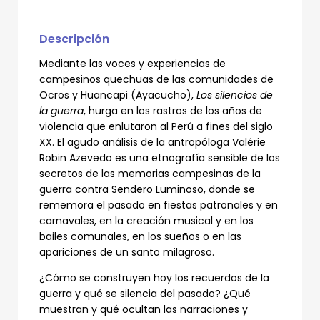
Memorias
y
conflicto
armado
Descripción
en
Ayacucho-
Mediante las voces y experiencias de
Perú
campesinos quechuas de las comunidades de
(Ebook)
Ocros y Huancapi (Ayacucho),
Los silencios de
cantidad
la guerra
, hurga en los rastros de los años de
violencia que enlutaron al Perú a fines del siglo
XX. El agudo análisis de la antropóloga Valérie
Robin Azevedo es una etnografía sensible de los
secretos de las memorias campesinas de la
guerra contra Sendero Luminoso, donde se
rememora el pasado en fiestas patronales y en
carnavales, en la creación musical y en los
bailes comunales, en los sueños o en las
apariciones de un santo milagroso.
¿Cómo se construyen hoy los recuerdos de la
guerra y qué se silencia del pasado? ¿Qué
muestran y qué ocultan las narraciones y