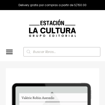
Delivery gratis por compras a partir de S/150.00
Búsqueda
de
productos