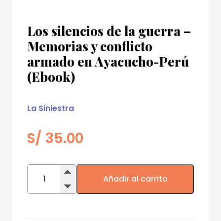
Los silencios de la guerra –
Memorias y conflicto
armado en Ayacucho-Perú
(Ebook)
La Siniestra
S/
35.00
Los
silencios
Añadir al carrito
de
la
guerra
-