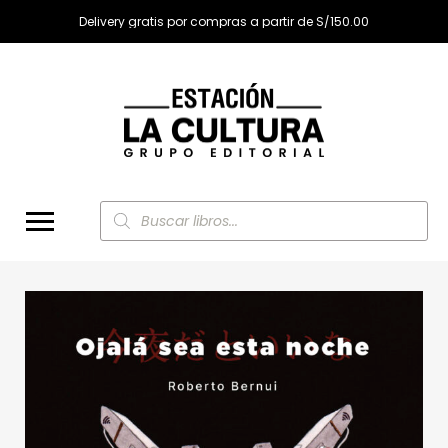
Delivery gratis por compras a partir de S/150.00
Búsqueda
de
productos