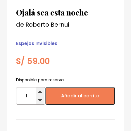
Ojalá sea esta noche
de
Roberto Bernui
Espejos Invisibles
S/
59.00
Disponible para reserva
Ojalá
sea
Añadir al carrito
esta
noche
cantidad