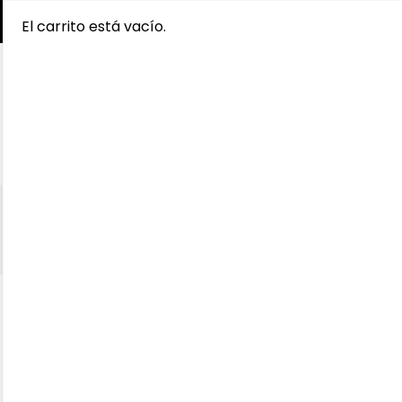
El carrito está vacío.
Búsqueda
de
productos