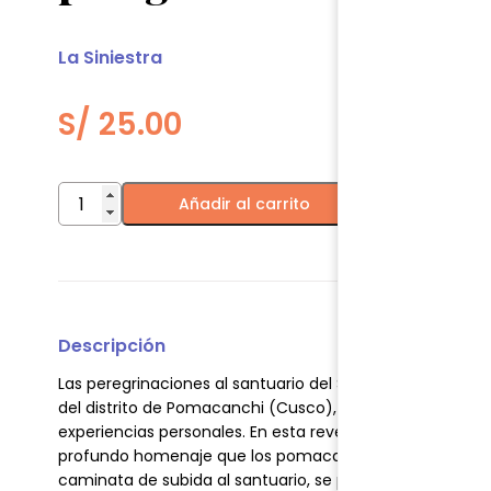
La Siniestra
S/
25.00
Qoyllur
Añadir al carrito
Rit’i.
Crónica
de
una
peregrinación
cusqueña
(Ebook)
Descripción
cantidad
Las peregrinaciones al santuario del Señor de Qoyllur Rit
del distrito de Pomacanchi (Cusco), crean un mundo prop
experiencias personales. En esta reveladora crónica etno
profundo homenaje que los pomacanchinos ofrecen al Tay
caminata de subida al santuario, se produce una riqueza