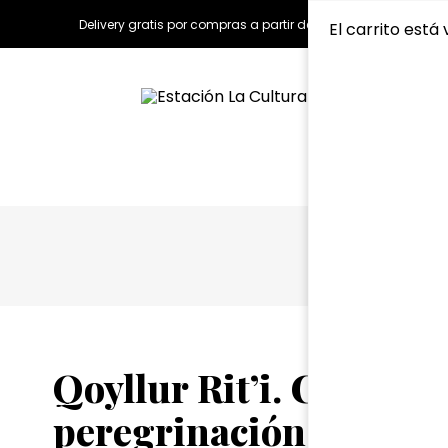
Delivery gratis por compras a partir de S/150.00
El carrito está 
Qoyllur Rit’i. Crónica
peregrinación cusque