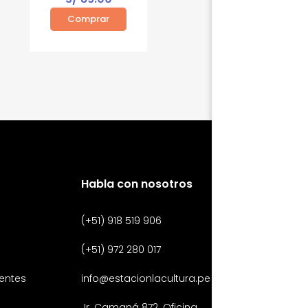
Comprar
Habla con nosotros
(+51) 918 519 906
(+51) 972 280 017
entes
info@estacionlacultura.pe
Jr. Camaná 872. Oficina