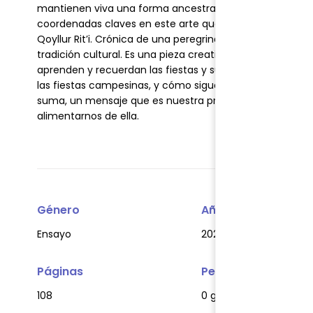
mantienen viva una forma ancestral de aprender y de re
coordenadas claves en este arte que trasciende el tiem
Qoyllur Rit’i. Crónica de una peregrinación cusqueña de
tradición cultural. Es una pieza creativa y sensible qu
aprenden y recuerdan las fiestas y sus rituales. Un libr
las fiestas campesinas, y cómo siguen nutriendo la perip
suma, un mensaje que es nuestra propia herencia, una 
alimentarnos de ella.
Género
Año
Ensayo
2021
Páginas
Peso
108
0 gr.