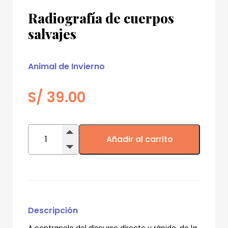
Radiografía de cuerpos
salvajes
Animal de Invierno
S/
39.00
Radiografía
de
Añadir al carrito
cuerpos
salvajes
cantidad
Descripción
A contrapelo del discurso directo y rápido, de la