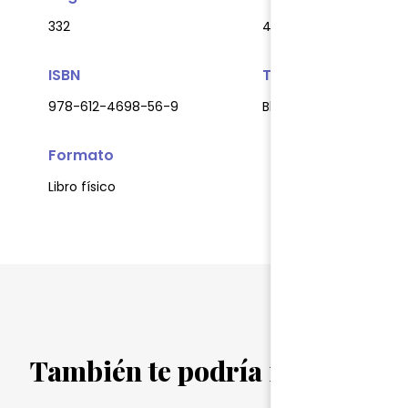
332
480 gr.
ISBN
Tapa
978-612-4698-56-9
Blanda
Formato
Libro físico
También te podría interesar...