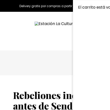
Delivery gratis por compras a partir de S/150.00
El carrito está v
Rebeliones inconclus
antes de Sendero Lum