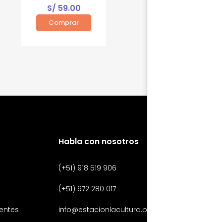
S/
59.00
Comprar
Habla con nosotros
(+51) 918 519 906
(+51) 972 280 017
entes
info@estacionlacultura.pe