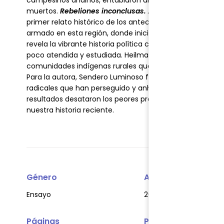
campesinos andinos, entablaron una amarga guerra int
muertos.
Rebeliones inconclusas. Ayacucho antes de 
primer relato histórico de los antecedentes políticos, 
armado en esta región, donde iniciaron su cruenta violen
revela la vibrante historia política campesina de Ayacuc
poco atendida y estudiada. Heilman nos muestra las brev
comunidades indígenas rurales que provocaron constante
Para la autora, Sendero Luminoso fue el último, y más e
radicales que han perseguido y anhelado el apoyo de l
resultados desataron los peores prejuicios anti-indígen
nuestra historia reciente.
Género
Año
Ensayo
2018
Páginas
Peso