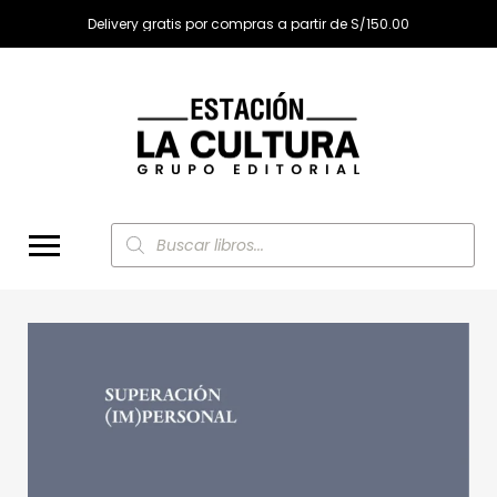
Delivery gratis por compras a partir de S/150.00
Búsqueda
de
productos