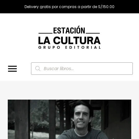
Delivery gratis por compras a partir de S/150.00
Búsqueda
de
productos