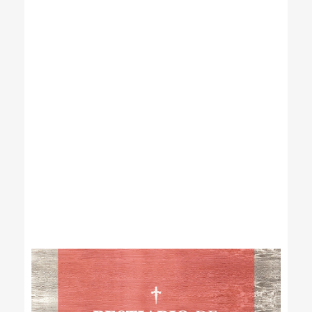
María José Arguedas
Mirelia Cano Gutiérrez
Paul Xyu
Rafael Flórez-Estrada
Robert Gammon
Roberto Bernui
Roberto Reyes Tarazona
Rodrigo Luque
Ronald Rivera Cachique
Rossana Sala
Valeria Venegas
Varios autores
Wayo Saravia