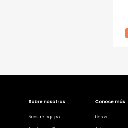
Gustavo Von
Bischoffshausen
Jorge Alberto Rivera Rojas
Juan Antonio Álvarez
Gavidia
K.M. Huber
Luis Carlos Burneo
Luis Francisco Palomino
Maica Guerrero
María José Arguedas
Mirelia Cano Gutiérrez
Paul Xyu
Rafael Flórez-Estrada
Robert Gammon
Roberto Bernui
Roberto Reyes Tarazona
Rodrigo Luque
Ronald Rivera Cachique
Rossana Sala
Valeria Venegas
Sobre nosotros
Conoce más
Varios autores
Wayo Saravia
Nuestro equipo
Libros