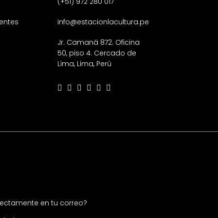
(+51) 972 280 017
entes
info@estacionlacultura.pe
Jr. Camaná 872. Oficina
50, piso 4. Cercado de
Lima, Lima, Perú
irectamente en tu correo?