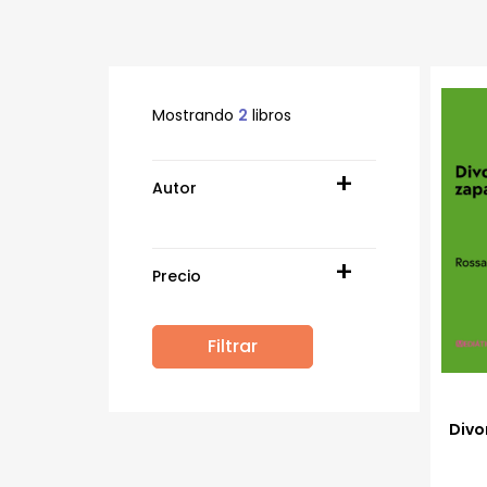
Mostrando
2
libros
Autor
Alejandro Manrique
Alfredo Gildemeister Ruiz
Huidobro
Precio
Álvaro Ique Ramírez
Álvaro Paredes Valderrama
André Vergara
Angela Padilla
Filtrar
S/20
S/50
Bruno Rivas
Carlos Serván
César Torres Aguirre
Eduardo Salcedo
Divo
Emilia Moscoso Carbonel
Emilio Noguerol
Fabiola del Mar