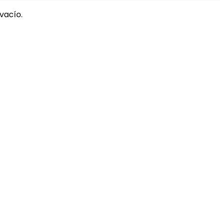
 vacío.
Búsqueda
de
productos