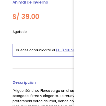
Animal de Invierno
S/
39.00
Agotado
Puedes comunicarte al
(+51) 918 519 906
para consult
Descripción
“Miguel Sánchez Flores surge en el escenario de la reci
sosegada, firme y elegante. Se mueve con confianza e
preferencia cerca del mar, donde controla tanto la brisa