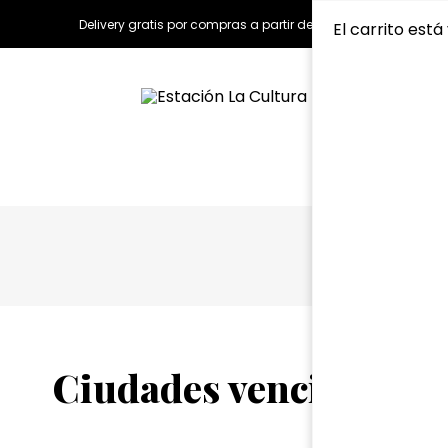
Delivery gratis por compras a partir de S/150.00
El carrito está
Ciudades vencidas