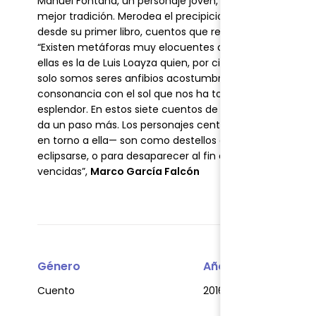
Manuel Fontana, un personaje joven, pero adulto, que re
mejor tradición. Merodea el precipicio con altura, abre la
desde su primer libro, cuentos que recordaremos siemp
“Existen metáforas muy elocuentes de las relaciones ent
ellas es la de Luis Loayza quien, por cierto, habita en est
solo somos seres anfibios acostumbrados a la humedad,
consonancia con el sol que nos ha tocado ver, no sole
esplendor. En estos siete cuentos de Miguel Sánchez Flo
da un paso más. Los personajes centrales —no necesar
en torno a ella— son como destellos opacos que se desp
eclipsarse, o para desaparecer al fin con un último estall
vencidas”,
Marco García Falcón
Género
Año
Cuento
2016