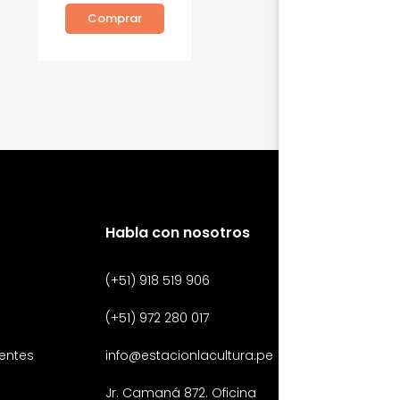
Comprar
Habla con nosotros
(+51) 918 519 906
(+51) 972 280 017
entes
info@estacionlacultura.pe
Jr. Camaná 872. Oficina