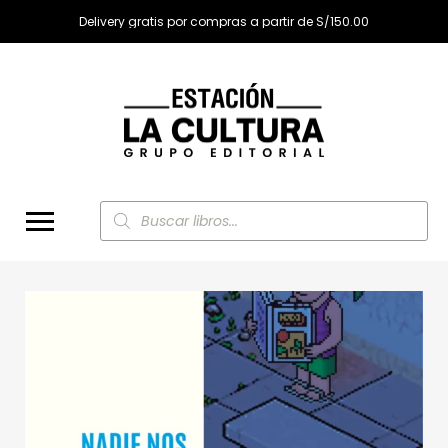
Delivery gratis por compras a partir de S/150.00
Búsqueda
de
productos