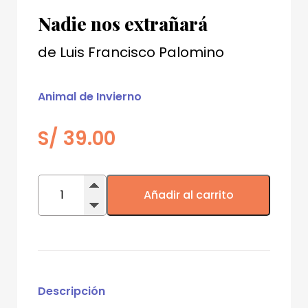
Nadie nos extrañará
de
Luis Francisco Palomino
Animal de Invierno
S/
39.00
Nadie
nos
Añadir al carrito
extrañará
cantidad
Descripción