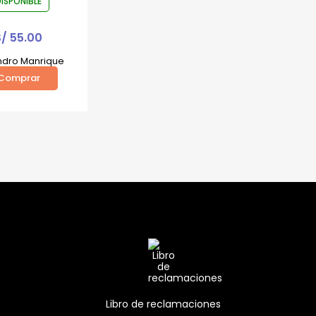
ISPONIBLE
S/
55.00
ndro Manrique
Comprar
Libro de reclamaciones