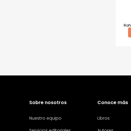
Gustavo Von
Bischoffshausen
Jorge Alberto Rivera Rojas
Juan Antonio Álvarez
Gavidia
Raf
K.M. Huber
Luis Carlos Burneo
Luis Francisco Palomino
Maica Guerrero
María José Arguedas
Mirelia Cano Gutiérrez
Paul Xyu
Rafael Flórez-Estrada
Robert Gammon
Roberto Bernui
Roberto Reyes Tarazona
Rodrigo Luque
Ronald Rivera Cachique
Rossana Sala
Valeria Venegas
Sobre nosotros
Conoce más
Varios autores
Wayo Saravia
Nuestro equipo
Libros
Servicios editoriales
Autores