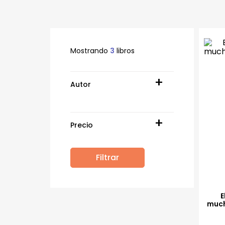
Mostrando
3
libros
Autor
Alejandro Manrique
Alfredo Gildemeister Ruiz
Huidobro
Precio
Álvaro Ique Ramírez
Álvaro Paredes Valderrama
André Vergara
Angela Padilla
Filtrar
S/39
S/69
Bruno Rivas
Carlos Serván
César Torres Aguirre
Eduardo Salcedo
E
Emilia Moscoso Carbonel
much
Emilio Noguerol
Fabiola del Mar