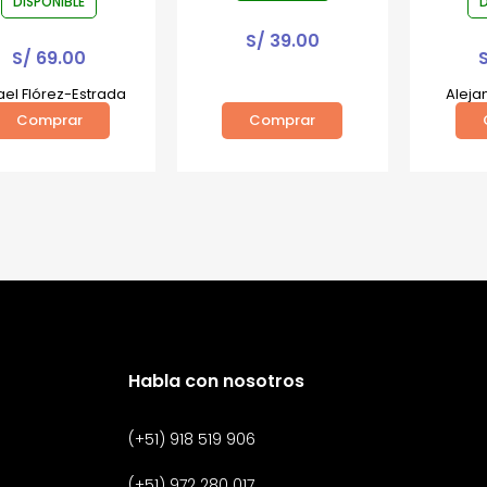
DISPONIBLE
D
S/
39.00
S/
69.00
ael Flórez-Estrada
Aleja
Comprar
Comprar
Habla con nosotros
(+51) 918 519 906
(+51) 972 280 017