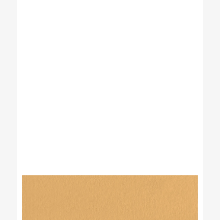
María José Arguedas
Mirelia Cano Gutiérrez
Paul Xyu
Rafael Flórez-Estrada
Robert Gammon
Roberto Bernui
Roberto Reyes Tarazona
Rodrigo Luque
Ronald Rivera Cachique
Rossana Sala
Valeria Venegas
Varios autores
Wayo Saravia